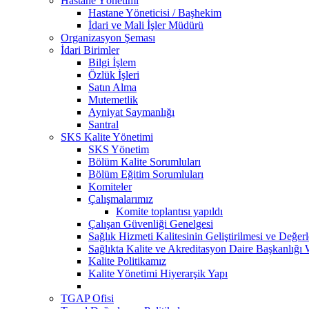
Hastane Yönetimi
Hastane Yöneticisi / Başhekim
İdari ve Mali İşler Müdürü
Organizasyon Şeması
İdari Birimler
Bilgi İşlem
Özlük İşleri
Satın Alma
Mutemetlik
Ayniyat Saymanlığı
Santral
SKS Kalite Yönetimi
SKS Yönetim
Bölüm Kalite Sorumluları
Bölüm Eğitim Sorumluları
Komiteler
Çalışmalarımız
Komite toplantısı yapıldı
Çalışan Güvenliği Genelgesi
Sağlık Hizmeti Kalitesinin Geliştirilmesi ve Değer
Sağlıkta Kalite ve Akreditasyon Daire Başkanlığı 
Kalite Politikamız
Kalite Yönetimi Hiyerarşik Yapı
TGAP Ofisi