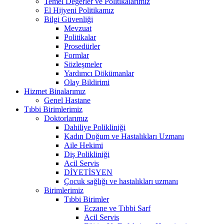
Temel Değerler ve Politikalarımız
El Hijyeni Politikamız
Bilgi Güvenliği
Mevzuat
Politikalar
Prosedürler
Formlar
Sözleşmeler
Yardımcı Dökümanlar
Olay Bildirimi
Hizmet Binalarımız
Genel Hastane
Tıbbi Birimlerimiz
Doktorlarımız
Dahiliye Polikliniği
Kadın Doğum ve Hastalıkları Uzmanı
Aile Hekimi
Diş Polikliniği
Acil Servis
DİYETİSYEN
Çocuk sağlığı ve hastalıkları uzmanı
Birimlerimiz
Tıbbi Birimler
Eczane ve Tıbbi Sarf
Acil Servis