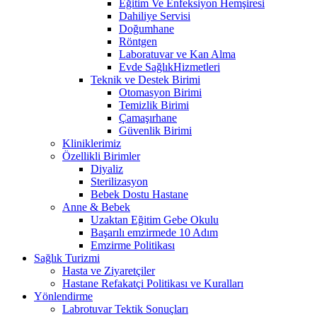
Eğitim Ve Enfeksiyon Hemşiresi
Dahiliye Servisi
Doğumhane
Röntgen
Laboratuvar ve Kan Alma
Evde SağlıkHizmetleri
Teknik ve Destek Birimi
Otomasyon Birimi
Temizlik Birimi
Çamaşırhane
Güvenlik Birimi
Kliniklerimiz
Özellikli Birimler
Diyaliz
Sterilizasyon
Bebek Dostu Hastane
Anne & Bebek
Uzaktan Eğitim Gebe Okulu
Başarılı emzirmede 10 Adım
Emzirme Politikası
Sağlık Turizmi
Hasta ve Ziyaretçiler
Hastane Refakatçi Politikası ve Kuralları
Yönlendirme
Labrotuvar Tektik Sonuçları